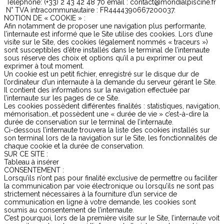
Téléphone: (+33) 2 43 42 48 70 email : contact@mondialpiscine.fr
N° TVA intracommunautaire : FR4444390667200037.
NOTION DE « COOKIE » :
Afin notamment de proposer une navigation plus performante,
l’internaute est informé que le Site utilise des cookies. Lors d’une
visite sur le Site, des cookies (également nommés « traceurs »)
sont susceptibles d’être installés dans le terminal de l’internaute
sous réserve des choix et options qu’il a pu exprimer ou peut
exprimer à tout moment.
Un cookie est un petit fichier, enregistré sur le disque dur de
l’ordinateur d’un internaute à la demande du serveur gérant le Site.
Il contient des informations sur la navigation effectuée par
l’internaute sur les pages de ce Site.
Les cookies possèdent différentes finalités : statistiques, navigation,
mémorisation…et possèdent une « durée de vie » c’est-à-dire la
durée de conservation sur le terminal de l’internaute.
Ci-dessous l’internaute trouvera la liste des cookies installés sur
son terminal lors de la navigation sur le Site, les fonctionnalités de
chaque cookie et la durée de conservation.
SUR CE SITE :
Tableau à insérer
CONSENTEMENT :
Lorsqu’ils n’ont pas pour finalité exclusive de permettre ou faciliter
la communication par voie électronique ou lorsqu’ils ne sont pas
strictement nécessaires à la fourniture d’un service de
communication en ligne à votre demande, les cookies sont
soumis au consentement de l’internaute.
C’est pourquoi, lors de la première visite sur le Site, l’internaute voit