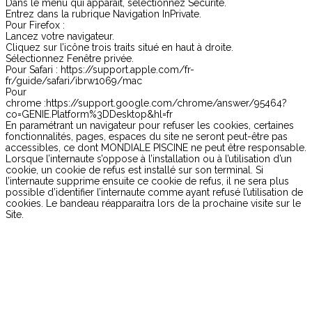
Dans le menu qui apparaît, sélectionnez Sécurité.
Entrez dans la rubrique Navigation InPrivate.
Pour Firefox :
Lancez votre navigateur.
Cliquez sur l’icône trois traits situé en haut à droite.
Sélectionnez Fenêtre privée.
Pour Safari : https://support.apple.com/fr-
fr/guide/safari/ibrw1069/mac
Pour
chrome :https://support.google.com/chrome/answer/95464?
co=GENIE.Platform%3DDesktop&hl=fr
En paramétrant un navigateur pour refuser les cookies, certaines
fonctionnalités, pages, espaces du site ne seront peut-être pas
accessibles, ce dont MONDIALE PISCINE ne peut être responsable.
Lorsque l’internaute s’oppose à l’installation ou à l’utilisation d’un
cookie, un cookie de refus est installé sur son terminal. Si
l’internaute supprime ensuite ce cookie de refus, il ne sera plus
possible d’identifier l’internaute comme ayant refusé l’utilisation de
cookies. Le bandeau réapparaitra lors de la prochaine visite sur le
Site.