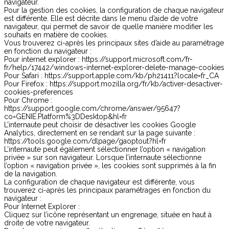
navigateur.
Pour la gestion des cookies, la configuration de chaque navigateur
est différente. Elle est décrite dans le menu d’aide de votre
navigateur, qui permet de savoir de quelle manière modifier les
souhaits en matière de cookies.
Vous trouverez ci-après les principaux sites d’aide au paramétrage
en fonction du navigateur :
Pour internet explorer : https://support.microsoft.com/fr-
fr/help/17442/windows-internet-explorer-delete-manage-cookies
Pour Safari : https://support.apple.com/kb/ph21411?locale=fr_CA
Pour Firefox : https://support.mozilla.org/fr/kb/activer-desactiver-
cookies-preferences
Pour Chrome :
https://support.google.com/chrome/answer/95647?
co=GENIE.Platform%3DDesktop&hl=fr
L’internaute peut choisir de désactiver les cookies Google
Analytics, directement en se rendant sur la page suivante :
https://tools.google.com/dlpage/gaoptout?hl=fr
L’internaute peut également sélectionner l’option « navigation
privée » sur son navigateur. Lorsque l’internaute sélectionne
l’option « navigation privée », les cookies sont supprimés à la fin
de la navigation.
La configuration de chaque navigateur est différente, vous
trouverez ci-après les principaux paramétrages en fonction du
navigateur :
Pour Internet Explorer :
Cliquez sur l’icône représentant un engrenage, située en haut à
droite de votre navigateur.