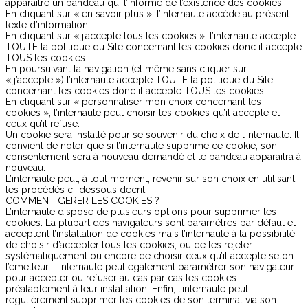
apparaitre un bandeau qui l’informe de l’existence des cookies.
En cliquant sur « en savoir plus », l’internaute accède au présent
texte d’information.
En cliquant sur « j’accepte tous les cookies », l’internaute accepte
TOUTE la politique du Site concernant les cookies donc il accepte
TOUS les cookies.
En poursuivant la navigation (et même sans cliquer sur
« j’accepte ») l’internaute accepte TOUTE la politique du Site
concernant les cookies donc il accepte TOUS les cookies.
En cliquant sur « personnaliser mon choix concernant les
cookies », l’internaute peut choisir les cookies qu’il accepte et
ceux qu’il refuse.
Un cookie sera installé pour se souvenir du choix de l’internaute. Il
convient de noter que si l’internaute supprime ce cookie, son
consentement sera à nouveau demandé et le bandeau apparaitra à
nouveau.
L’internaute peut, à tout moment, revenir sur son choix en utilisant
les procédés ci-dessous décrit.
COMMENT GERER LES COOKIES ?
L’internaute dispose de plusieurs options pour supprimer les
cookies. La plupart des navigateurs sont paramétrés par défaut et
acceptent l’installation de cookies mais l’internaute à la possibilité
de choisir d’accepter tous les cookies, ou de les rejeter
systématiquement ou encore de choisir ceux qu’il accepte selon
l’émetteur. L’internaute peut également paramétrer son navigateur
pour accepter ou refuser au cas par cas les cookies
préalablement à leur installation. Enfin, l’internaute peut
régulièrement supprimer les cookies de son terminal via son